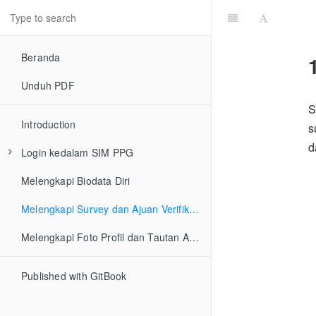
Beranda
Unduh PDF
S
Introduction
s
d
Login kedalam SIM PPG
Melengkapi Biodata Diri
Peserta Aktif dan Memenuhi syarat PPG
Peserta Tidak Memenuhi Persyaratan PPG
Melengkapi Survey dan Ajuan Verifikasi Biodata Diri
Melengkapi Foto Profil dan Tautan Akun Belajar.id
Published with GitBook