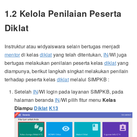
1.2 Kelola Penilaian Peserta
Diklat
Instruktur atau widyaiswara selain bertugas menjadi
mentor
di kelas
diklat
yang telah ditentukan,
IN
/WI juga
bertugas melakukan penilaian peserta kelas
diklat
yang
diampunya, berikut langkah singkat melakukan penilain
terhadap peserta kelas
diklat
melalui SIMPKB :
Setelah
IN
/WI login pada layanan SIMPKB, pada
halaman beranda
IN
/WI pilih fitur menu
Kelas
Diampu
Diklat
K13